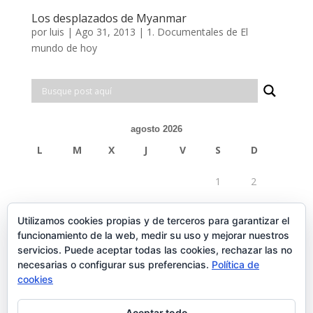
Los desplazados de Myanmar
por
luis
|
Ago 31, 2013
|
1. Documentales de El
mundo de hoy
agosto 2026
L
M
X
J
V
S
D
1
2
3
4
5
6
7
8
9
Utilizamos cookies propias y de terceros para garantizar el
funcionamiento de la web, medir su uso y mejorar nuestros
10
11
12
13
14
15
16
servicios. Puede aceptar todas las cookies, rechazar las no
necesarias o configurar sus preferencias.
Política de
17
18
19
20
21
22
23
cookies
24
25
26
27
28
29
30
Aceptar todo