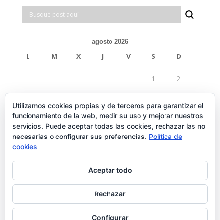
agosto 2026
L
M
X
J
V
S
D
1
2
3
4
5
6
7
8
9
Utilizamos cookies propias y de terceros para garantizar el
funcionamiento de la web, medir su uso y mejorar nuestros
10
11
12
13
14
15
16
servicios. Puede aceptar todas las cookies, rechazar las no
necesarias o configurar sus preferencias.
Política de
17
18
19
20
21
22
23
cookies
24
25
26
27
28
29
30
Aceptar todo
31
Rechazar
« Feb
Configurar