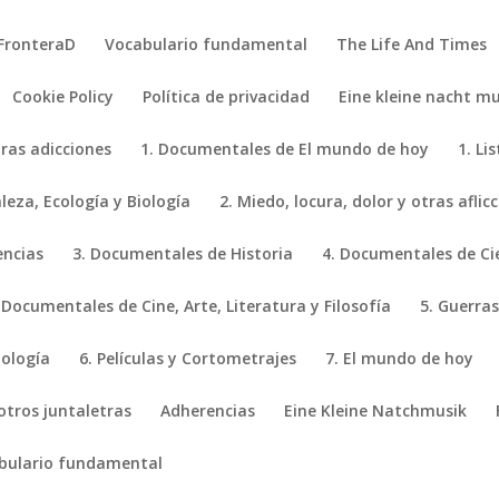
FronteraD
Vocabulario fundamental
The Life And Times
Cookie Policy
Política de privacidad
Eine kleine nacht mu
tras adicciones
1. Documentales de El mundo de hoy
1. Li
eza, Ecología y Biología
2. Miedo, locura, dolor y otras aflic
encias
3. Documentales de Historia
4. Documentales de Ci
 Documentales de Cine, Arte, Literatura y Filosofía
5. Guerras
iología
6. Películas y Cortometrajes
7. El mundo de hoy
 otros juntaletras
Adherencias
Eine Kleine Natchmusik
bulario fundamental