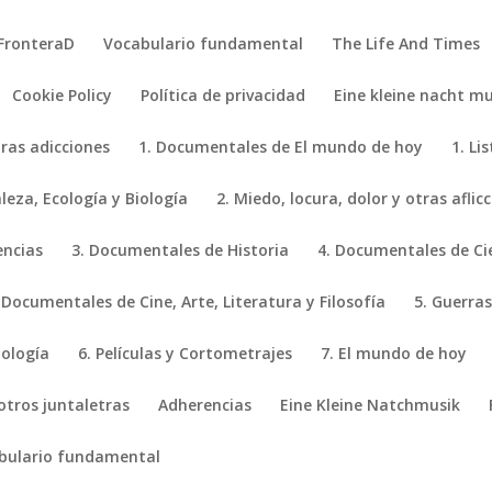
FronteraD
Vocabulario fundamental
The Life And Times
Cookie Policy
Política de privacidad
Eine kleine nacht mu
tras adicciones
1. Documentales de El mundo de hoy
1. Li
eza, Ecología y Biología
2. Miedo, locura, dolor y otras aflic
encias
3. Documentales de Historia
4. Documentales de Ci
 Documentales de Cine, Arte, Literatura y Filosofía
5. Guerras
iología
6. Películas y Cortometrajes
7. El mundo de hoy
 otros juntaletras
Adherencias
Eine Kleine Natchmusik
bulario fundamental