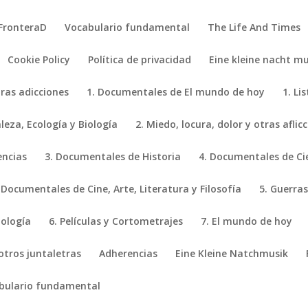
FronteraD
Vocabulario fundamental
The Life And Times
Cookie Policy
Política de privacidad
Eine kleine nacht mu
tras adicciones
1. Documentales de El mundo de hoy
1. Li
eza, Ecología y Biología
2. Miedo, locura, dolor y otras aflic
encias
3. Documentales de Historia
4. Documentales de Ci
 Documentales de Cine, Arte, Literatura y Filosofía
5. Guerras
iología
6. Películas y Cortometrajes
7. El mundo de hoy
 otros juntaletras
Adherencias
Eine Kleine Natchmusik
bulario fundamental