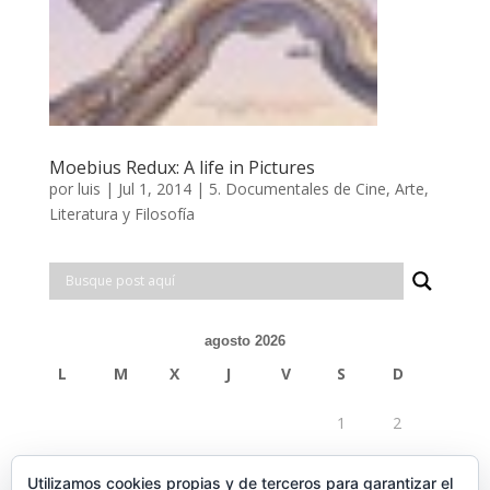
Moebius Redux: A life in Pictures
por
luis
|
Jul 1, 2014
|
5. Documentales de Cine, Arte,
Literatura y Filosofía
agosto 2026
L
M
X
J
V
S
D
1
2
3
4
5
6
7
8
9
Utilizamos cookies propias y de terceros para garantizar el