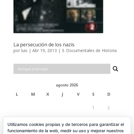
La persecución de los nazis
por
luis
|
Abr 19, 2013
|
3. Documentales de Historia
agosto 2026
L
M
X
J
V
S
D
1
2
3
4
5
6
7
8
9
Utilizamos cookies propias y de terceros para garantizar el
funcionamiento de la web, medir su uso y mejorar nuestros