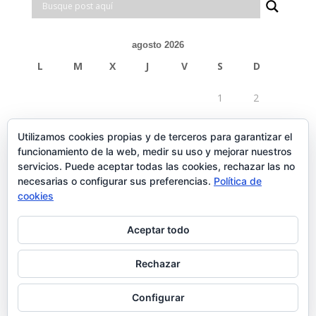
agosto 2026
L
M
X
J
V
S
D
1
2
3
4
5
6
7
8
9
Utilizamos cookies propias y de terceros para garantizar el
funcionamiento de la web, medir su uso y mejorar nuestros
10
11
12
13
14
15
16
servicios. Puede aceptar todas las cookies, rechazar las no
necesarias o configurar sus preferencias.
Política de
17
18
19
20
21
22
23
cookies
24
25
26
27
28
29
30
Aceptar todo
31
Rechazar
« Feb
Configurar