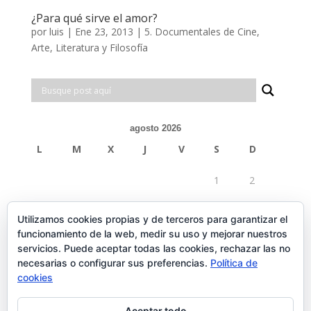
¿Para qué sirve el amor?
por
luis
|
Ene 23, 2013
|
5. Documentales de Cine,
Arte, Literatura y Filosofía
agosto 2026
L
M
X
J
V
S
D
1
2
3
4
5
6
7
8
9
Utilizamos cookies propias y de terceros para garantizar el
funcionamiento de la web, medir su uso y mejorar nuestros
10
11
12
13
14
15
16
servicios. Puede aceptar todas las cookies, rechazar las no
necesarias o configurar sus preferencias.
Política de
17
18
19
20
21
22
23
cookies
24
25
26
27
28
29
30
Aceptar todo