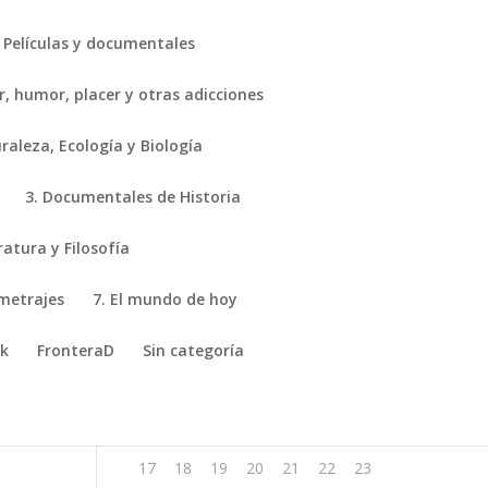
Películas y documentales
r, humor, placer y otras adicciones
aleza, Ecología y Biología
3. Documentales de Historia
agosto 2026
ratura y Filosofía
L
M
X
J
V
S
D
ometrajes
7. El mundo de hoy
1
2
ik
FronteraD
Sin categoría
3
4
5
6
7
8
9
10
11
12
13
14
15
16
17
18
19
20
21
22
23