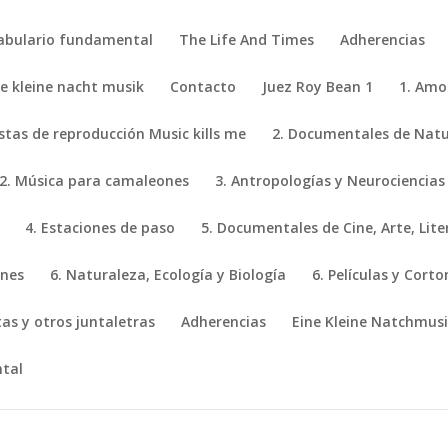
abulario fundamental
The Life And Times
Adherencias
ne kleine nacht musik
Contacto
Juez Roy Bean 1
1. Amo
istas de reproducción Music kills me
2. Documentales de Natur
2. Música para camaleones
3. Antropologías y Neurociencias
4. Estaciones de paso
5. Documentales de Cine, Arte, Lite
ones
6. Naturaleza, Ecología y Biología
6. Películas y Cort
stas y otros juntaletras
Adherencias
Eine Kleine Natchmus
tal