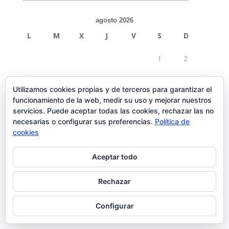
agosto 2026
L
M
X
J
V
S
D
1
2
3
4
5
6
7
8
9
Utilizamos cookies propias y de terceros para garantizar el
funcionamiento de la web, medir su uso y mejorar nuestros
10
11
12
13
14
15
16
servicios. Puede aceptar todas las cookies, rechazar las no
necesarias o configurar sus preferencias.
Política de
17
18
19
20
21
22
23
cookies
24
25
26
27
28
29
30
Aceptar todo
31
Rechazar
« Feb
Configurar