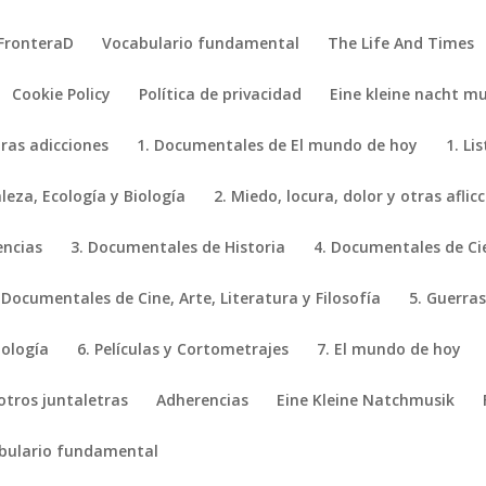
FronteraD
Vocabulario fundamental
The Life And Times
Cookie Policy
Política de privacidad
Eine kleine nacht mu
tras adicciones
1. Documentales de El mundo de hoy
1. Li
eza, Ecología y Biología
2. Miedo, locura, dolor y otras aflic
encias
3. Documentales de Historia
4. Documentales de Ci
 Documentales de Cine, Arte, Literatura y Filosofía
5. Guerras
iología
6. Películas y Cortometrajes
7. El mundo de hoy
 otros juntaletras
Adherencias
Eine Kleine Natchmusik
bulario fundamental