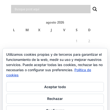
agosto 2026
L
M
X
J
V
S
D
1
2
3
4
5
6
7
8
9
Utilizamos cookies propias y de terceros para garantizar el
funcionamiento de la web, medir su uso y mejorar nuestros
10
11
12
13
14
15
16
servicios. Puede aceptar todas las cookies, rechazar las no
necesarias o configurar sus preferencias.
Política de
17
18
19
20
21
22
23
cookies
24
25
26
27
28
29
30
Aceptar todo
31
Rechazar
« Feb