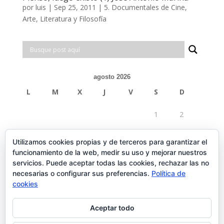
por
luis
|
Sep 25, 2011
|
5. Documentales de Cine,
Arte, Literatura y Filosofía
agosto 2026
L
M
X
J
V
S
D
1
2
3
4
5
6
7
8
9
Utilizamos cookies propias y de terceros para garantizar el
funcionamiento de la web, medir su uso y mejorar nuestros
10
11
12
13
14
15
16
servicios. Puede aceptar todas las cookies, rechazar las no
necesarias o configurar sus preferencias.
Política de
17
18
19
20
21
22
23
cookies
24
25
26
27
28
29
30
Aceptar todo