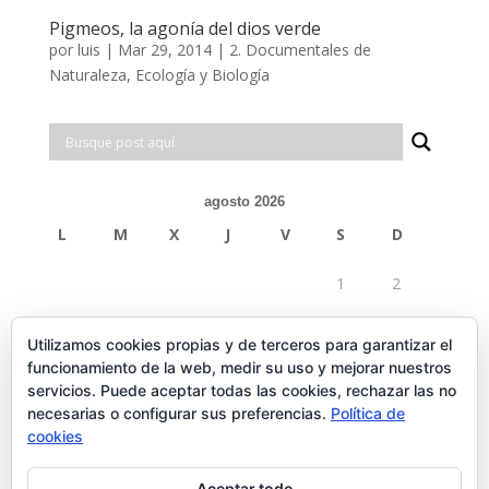
Pigmeos, la agonía del dios verde
por
luis
|
Mar 29, 2014
|
2. Documentales de
Naturaleza, Ecología y Biología
agosto 2026
L
M
X
J
V
S
D
1
2
3
4
5
6
7
8
9
Utilizamos cookies propias y de terceros para garantizar el
funcionamiento de la web, medir su uso y mejorar nuestros
10
11
12
13
14
15
16
servicios. Puede aceptar todas las cookies, rechazar las no
necesarias o configurar sus preferencias.
Política de
17
18
19
20
21
22
23
cookies
24
25
26
27
28
29
30
Aceptar todo