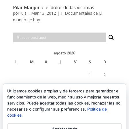
Pilar Manjón o el dolor de las víctimas
por
luis
|
Mar 13, 2012
|
1. Documentales de El
mundo de hoy
agosto 2026
L
M
X
J
V
S
D
1
2
3
4
5
6
7
8
9
Utilizamos cookies propias y de terceros para garantizar el
funcionamiento de la web, medir su uso y mejorar nuestros
10
11
12
13
14
15
16
servicios. Puede aceptar todas las cookies, rechazar las no
necesarias o configurar sus preferencias.
Política de
17
18
19
20
21
22
23
cookies
24
25
26
27
28
29
30
Aceptar todo