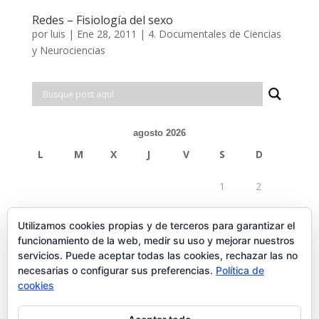
Redes – Fisiología del sexo
por
luis
|
Ene 28, 2011
|
4. Documentales de Ciencias
y Neurociencias
agosto 2026
L
M
X
J
V
S
D
1
2
3
4
5
6
7
8
9
Utilizamos cookies propias y de terceros para garantizar el
funcionamiento de la web, medir su uso y mejorar nuestros
10
11
12
13
14
15
16
servicios. Puede aceptar todas las cookies, rechazar las no
necesarias o configurar sus preferencias.
Política de
17
18
19
20
21
22
23
cookies
24
25
26
27
28
29
30