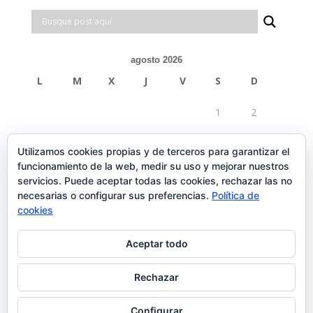
agosto 2026
L
M
X
J
V
S
D
1
2
3
4
5
6
7
8
9
Utilizamos cookies propias y de terceros para garantizar el
funcionamiento de la web, medir su uso y mejorar nuestros
10
11
12
13
14
15
16
servicios. Puede aceptar todas las cookies, rechazar las no
necesarias o configurar sus preferencias.
Política de
17
18
19
20
21
22
23
cookies
24
25
26
27
28
29
30
Aceptar todo
31
Rechazar
« Feb
Configurar