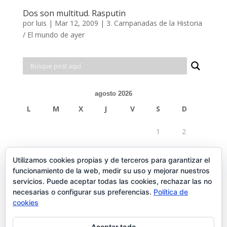
Dos son multitud. Rasputin
por
luis
|
Mar 12, 2009
|
3. Campanadas de la Historia
/ El mundo de ayer
agosto 2026
L
M
X
J
V
S
D
1
2
3
4
5
6
7
8
9
Utilizamos cookies propias y de terceros para garantizar el
funcionamiento de la web, medir su uso y mejorar nuestros
10
11
12
13
14
15
16
servicios. Puede aceptar todas las cookies, rechazar las no
necesarias o configurar sus preferencias.
Política de
17
18
19
20
21
22
23
cookies
24
25
26
27
28
29
30
Aceptar todo