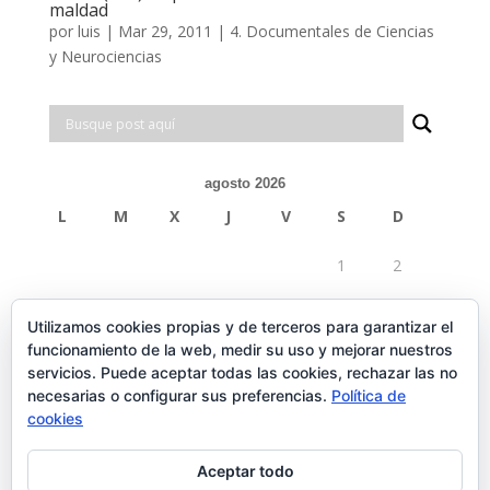
maldad
por
luis
|
Mar 29, 2011
|
4. Documentales de Ciencias
y Neurociencias
agosto 2026
L
M
X
J
V
S
D
1
2
3
4
5
6
7
8
9
Utilizamos cookies propias y de terceros para garantizar el
funcionamiento de la web, medir su uso y mejorar nuestros
10
11
12
13
14
15
16
servicios. Puede aceptar todas las cookies, rechazar las no
necesarias o configurar sus preferencias.
Política de
17
18
19
20
21
22
23
cookies
24
25
26
27
28
29
30
Aceptar todo