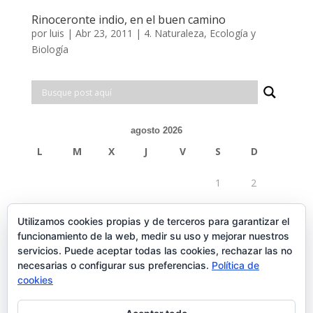
Rinoceronte indio, en el buen camino
por
luis
|
Abr 23, 2011
|
4. Naturaleza, Ecología y
Biología
agosto 2026
L
M
X
J
V
S
D
1
2
3
4
5
6
7
8
9
Utilizamos cookies propias y de terceros para garantizar el
funcionamiento de la web, medir su uso y mejorar nuestros
10
11
12
13
14
15
16
servicios. Puede aceptar todas las cookies, rechazar las no
necesarias o configurar sus preferencias.
Política de
17
18
19
20
21
22
23
cookies
24
25
26
27
28
29
30