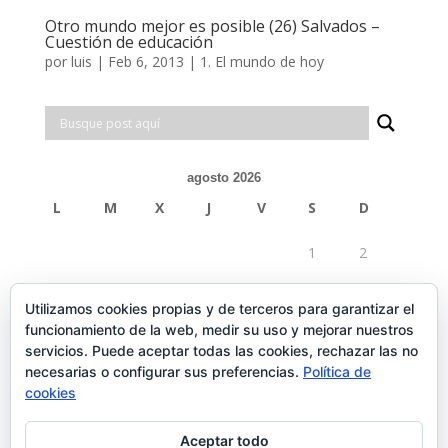
Otro mundo mejor es posible (26) Salvados –
Cuestión de educación
por
luis
|
Feb 6, 2013
|
1. El mundo de hoy
agosto 2026
L
M
X
J
V
S
D
1
2
3
4
5
6
7
8
9
Utilizamos cookies propias y de terceros para garantizar el
funcionamiento de la web, medir su uso y mejorar nuestros
10
11
12
13
14
15
16
servicios. Puede aceptar todas las cookies, rechazar las no
necesarias o configurar sus preferencias.
Política de
17
18
19
20
21
22
23
cookies
24
25
26
27
28
29
30
Aceptar todo