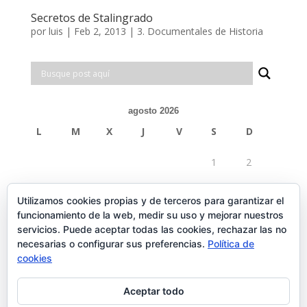
Secretos de Stalingrado
por
luis
|
Feb 2, 2013
|
3. Documentales de Historia
agosto 2026
L
M
X
J
V
S
D
1
2
3
4
5
6
7
8
9
Utilizamos cookies propias y de terceros para garantizar el
funcionamiento de la web, medir su uso y mejorar nuestros
10
11
12
13
14
15
16
servicios. Puede aceptar todas las cookies, rechazar las no
necesarias o configurar sus preferencias.
Política de
17
18
19
20
21
22
23
cookies
24
25
26
27
28
29
30
Aceptar todo