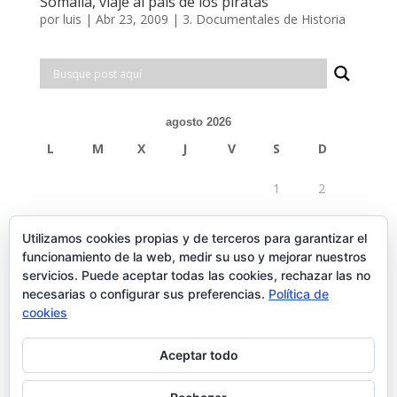
Somalia, viaje al país de los piratas
por
luis
|
Abr 23, 2009
|
3. Documentales de Historia
agosto 2026
L
M
X
J
V
S
D
1
2
3
4
5
6
7
8
9
Utilizamos cookies propias y de terceros para garantizar el
funcionamiento de la web, medir su uso y mejorar nuestros
10
11
12
13
14
15
16
servicios. Puede aceptar todas las cookies, rechazar las no
necesarias o configurar sus preferencias.
Política de
17
18
19
20
21
22
23
cookies
24
25
26
27
28
29
30
Aceptar todo
31