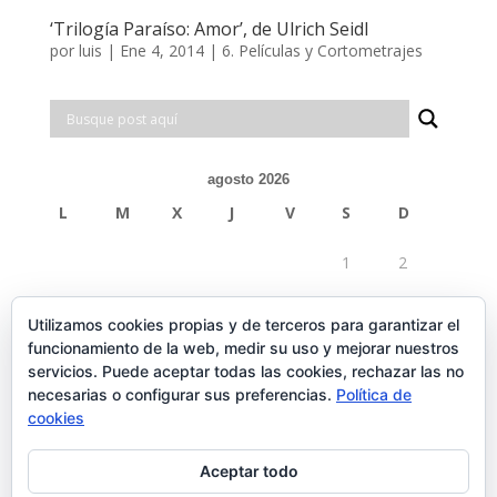
‘Trilogía Paraíso: Amor’, de Ulrich Seidl
por
luis
|
Ene 4, 2014
|
6. Películas y Cortometrajes
agosto 2026
L
M
X
J
V
S
D
1
2
3
4
5
6
7
8
9
Utilizamos cookies propias y de terceros para garantizar el
funcionamiento de la web, medir su uso y mejorar nuestros
10
11
12
13
14
15
16
servicios. Puede aceptar todas las cookies, rechazar las no
necesarias o configurar sus preferencias.
Política de
17
18
19
20
21
22
23
cookies
24
25
26
27
28
29
30
Aceptar todo