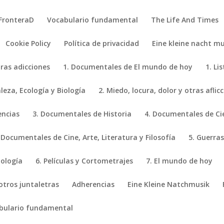
FronteraD
Vocabulario fundamental
The Life And Times
Cookie Policy
Política de privacidad
Eine kleine nacht mu
tras adicciones
1. Documentales de El mundo de hoy
1. Li
eza, Ecología y Biología
2. Miedo, locura, dolor y otras aflic
encias
3. Documentales de Historia
4. Documentales de Ci
 Documentales de Cine, Arte, Literatura y Filosofía
5. Guerras
iología
6. Películas y Cortometrajes
7. El mundo de hoy
 otros juntaletras
Adherencias
Eine Kleine Natchmusik
bulario fundamental