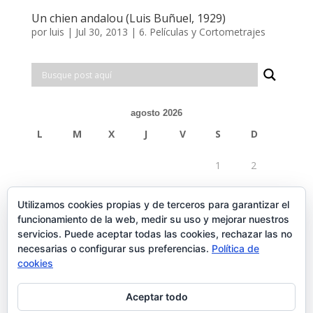
Un chien andalou (Luis Buñuel, 1929)
por
luis
|
Jul 30, 2013
|
6. Películas y Cortometrajes
agosto 2026
L
M
X
J
V
S
D
1
2
3
4
5
6
7
8
9
Utilizamos cookies propias y de terceros para garantizar el
funcionamiento de la web, medir su uso y mejorar nuestros
10
11
12
13
14
15
16
servicios. Puede aceptar todas las cookies, rechazar las no
necesarias o configurar sus preferencias.
Política de
17
18
19
20
21
22
23
cookies
24
25
26
27
28
29
30
Aceptar todo