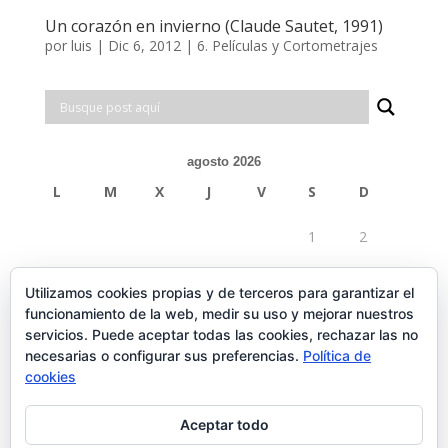
Un corazón en invierno (Claude Sautet, 1991)
por
luis
|
Dic 6, 2012
|
6. Películas y Cortometrajes
agosto 2026
L
M
X
J
V
S
D
1
2
3
4
5
6
7
8
9
Utilizamos cookies propias y de terceros para garantizar el
funcionamiento de la web, medir su uso y mejorar nuestros
10
11
12
13
14
15
16
servicios. Puede aceptar todas las cookies, rechazar las no
necesarias o configurar sus preferencias.
Política de
17
18
19
20
21
22
23
cookies
24
25
26
27
28
29
30
Aceptar todo