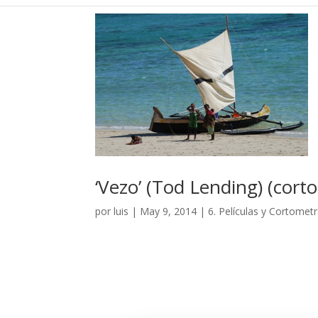
‘Vezo’ (Tod Lending) (cort
por
luis
|
May 9, 2014
|
6. Películas y Cortomet