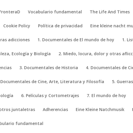
FronteraD
Vocabulario fundamental
The Life And Times
Cookie Policy
Política de privacidad
Eine kleine nacht mu
tras adicciones
1. Documentales de El mundo de hoy
1. Li
eza, Ecología y Biología
2. Miedo, locura, dolor y otras aflic
encias
3. Documentales de Historia
4. Documentales de Ci
 Documentales de Cine, Arte, Literatura y Filosofía
5. Guerras
iología
6. Películas y Cortometrajes
7. El mundo de hoy
 otros juntaletras
Adherencias
Eine Kleine Natchmusik
bulario fundamental