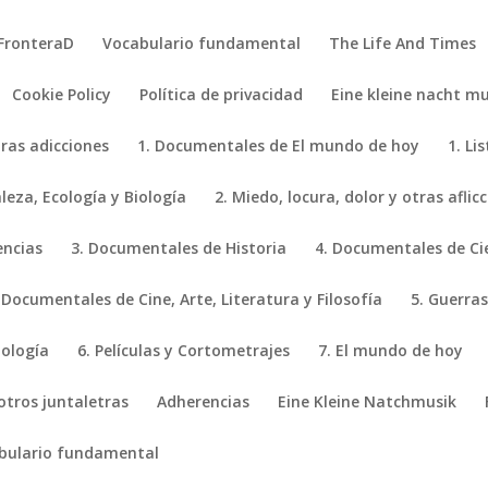
FronteraD
Vocabulario fundamental
The Life And Times
Cookie Policy
Política de privacidad
Eine kleine nacht mu
tras adicciones
1. Documentales de El mundo de hoy
1. Li
eza, Ecología y Biología
2. Miedo, locura, dolor y otras aflic
encias
3. Documentales de Historia
4. Documentales de Ci
 Documentales de Cine, Arte, Literatura y Filosofía
5. Guerras
iología
6. Películas y Cortometrajes
7. El mundo de hoy
 otros juntaletras
Adherencias
Eine Kleine Natchmusik
bulario fundamental