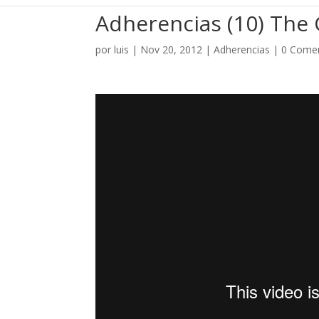
Adherencias (10) The 
por
luis
|
Nov 20, 2012
|
Adherencias
|
0 Comen