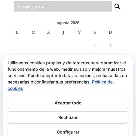
agosto 2026
L
M
X
J
V
S
D
1
2
3
4
5
6
7
8
9
Utilizamos cookies propias y de terceros para garantizar el
funcionamiento de la web, medir su uso y mejorar nuestros
10
11
12
13
14
15
16
servicios. Puede aceptar todas las cookies, rechazar las no
necesarias o configurar sus preferencias.
Política de
17
18
19
20
21
22
23
cookies
24
25
26
27
28
29
30
Aceptar todo
31
Rechazar
« Feb
Configurar