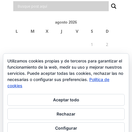
agosto 2026
L
M
X
J
V
S
D
1
2
3
4
5
6
7
8
9
Utilizamos cookies propias y de terceros para garantizar el
funcionamiento de la web, medir su uso y mejorar nuestros
10
11
12
13
14
15
16
servicios. Puede aceptar todas las cookies, rechazar las no
necesarias o configurar sus preferencias.
Política de
17
18
19
20
21
22
23
cookies
24
25
26
27
28
29
30
Aceptar todo
31
Rechazar
« Feb
Configurar